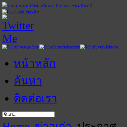
หน้าหลัก
ค้นหา
ติดต่อเรา
Home
ข่าวเก่า
ประกาศ - 