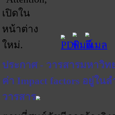
ประกาศ - วารสารมหาวิทย
ค่า Impact factors อยู่ในล
วารสาร