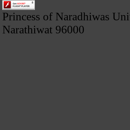
Princess of Naradhiwas Uni
Narathiwat 96000