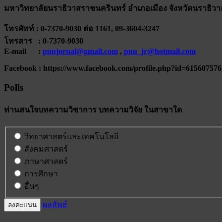
มหาวิทยาลัยนราธิวาสราชนครินทร์ อำเภอเมือง จังหวัดนราธิวา
โทรศัพท์ : 0-7370-9030 ต่อ 1161, 09-3604-3247
โทรสาร : 0-7370-9030
E-mail :
pnujornal@gmail.com
,
pnu_jr@hotmail.com
Facebook : https://www.facebook.com/profile.php?id=61560757
Polls
ท่านสนใจบทความวิชาการ บทความวิจัย ในสาขาใด
วิทยาศาสตร์และเทคโนโลยี
สังคมศาสตร์
ภาษาศาสตร์
การศึกษา
อื่นๆ
ผลลัพธ์