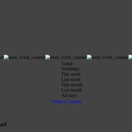
Today
Yesterday
This week
Last week
This month
Last month
All days
Visitors Counter
ทร์